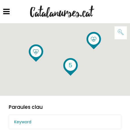
5
Paraules clau