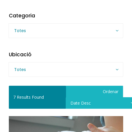
Categoria
Totes
Ubicació
Totes
Ordenar
7
Results Found
Date Desc