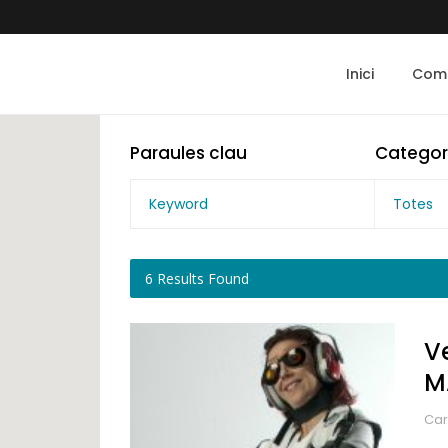
Inici
Com 
Paraules clau
Categor
Totes
6
Results Found
V
M
Car