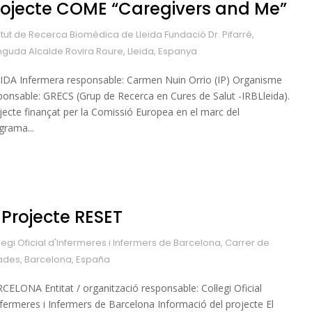
rojecte COME “Caregivers and Me”
titut de Recerca Biomèdica de Lleida Fundació Dr. Pifarré,
nguda Alcalde Rovira Roure, Lleida, Espanya
IDA Infermera responsable: Carmen Nuin Orrio (IP) Organisme
ponsable: GRECS (Grup de Recerca en Cures de Salut -IRBLleida).
jecte finançat per la Comissió Europea en el marc del
grama...
 Projecte RESET
legi Oficial d'Infermeres i Infermers de Barcelona, Carrer de
ades, Barcelona, España
CELONA Entitat / organització responsable: Col·legi Oficial
nfermeres i Infermers de Barcelona Informació del projecte El