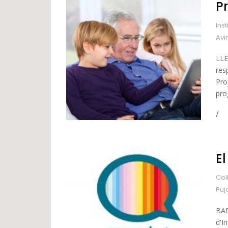
P
Ins
Avi
LLE
res
Pro
pro
El
Col
Puj
BAR
d'I