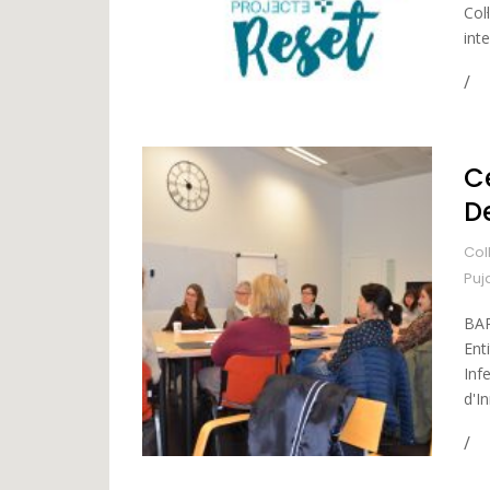
Col
inte
C
D
Col
Puj
BAR
Ent
Inf
d'I