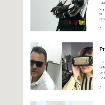
BAR
org
pro
req
P
LLE
Ent
de 
Gru