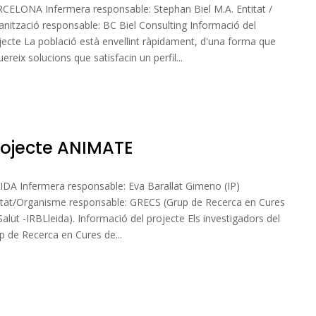
CELONA Infermera responsable: Stephan Biel M.A. Entitat /
anització responsable: BC Biel Consulting Informació del
jecte La població està envellint ràpidament, d'una forma que
uereix solucions que satisfacin un perfil...
rojecte ANIMATE
IDA Infermera responsable: Eva Barallat Gimeno (IP)
itat/Organisme responsable: GRECS (Grup de Recerca en Cures
Salut -IRBLleida). Informació del projecte Els investigadors del
p de Recerca en Cures de...