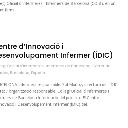
·legi Oficial d'Infermeres i Infermers de Barcelona (COIB), en un
nt ferm...
entre d’Innovació i
esenvolupament Infermer (ÍDIC)
legi Oficial d'Infermeres i Infermers de Barcelona, Carrer de
ades, Barcelona, España
CELONA Infermera responsable: Sol Muñoz, directora de l'ÍDIC
itat / organització responsable: Col·legi Oficial d'Infermeres i
ermers de Barcelona Informació del projecte El Centre
nnovació i Desenvolupament Infermer (ÍDIC) del...