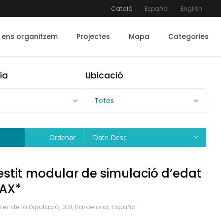
Català
Español
English
ens organitzem
Projectes
Mapa
Categories
ia
Ubicació
Totes
Ordenar
Date Desc
estit modular de simulació d’edat
AX*
rer de la Diputació, 301, Barcelona, España