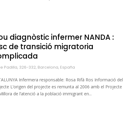
ou diagnòstic infermer NANDA :
sc de transició migratoria
omplicada
le Padilla, 326-332, Barcelona, España
ALUNYA Infermera responsable: Rosa Rifà Ros Informació del
jecte L’origen del projecte es remunta al 2006 amb el Projecte
Millora de l’atenció a la població immigrant en...