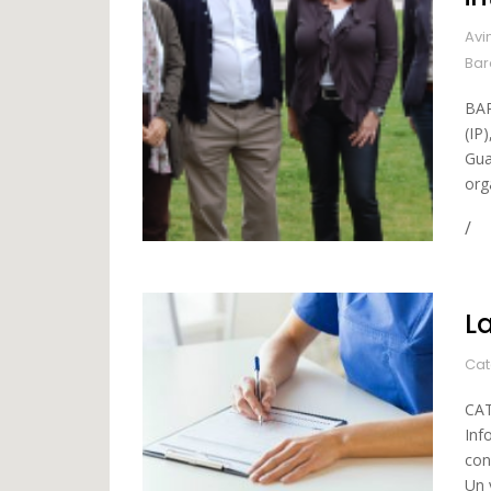
Avi
Bar
BAR
(IP
Gua
org
L
Cat
CAT
Inf
con
Un 