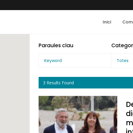
Inici
Com 
Paraules clau
Categor
Totes
3
Results Found
De
d
mo
i