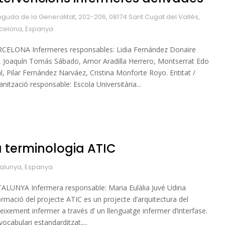
nguda de la Generalitat, 202-206, 08174 Sant Cugat del Vallès,
celona, Espanya
CELONA Infermeres responsables: Lidia Fernández Donaire
), Joaquín Tomás Sábado, Amor Aradilla Herrero, Montserrat Edo
l, Pilar Fernández Narváez, Cristina Monforte Royo. Entitat /
anització responsable: Escola Universitària...
a terminologia ATIC
alunya, Espanya
ALUNYA Infermera responsable: Maria Eulàlia Juvé Udina
ormació del projecte ATIC es un projecte d’arquitectura del
eixement infermer a través d’ un llenguatge infermer d’interfase.
vocabulari estandarditzat,...