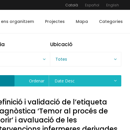
Català
Español
English
ens organitzem
Projectes
Mapa
Categories
ia
Ubicació
Totes
Ordenar
Date Desc
finició i validació de l’etiqueta
iagnòstica ‘Temor al procés de
rir’ i avaluació de les
ntervencions infermeres derivades