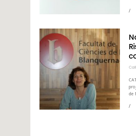
N
Ri
c
Cal
CAT
pro
de 