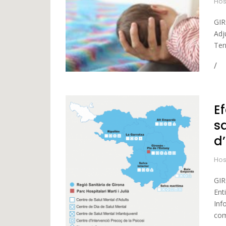
Hos
GIR
Adj
Terr
Ef
sa
d
Hos
GIR
Ent
Inf
com