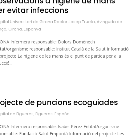
bservacions d’higiene de mans
r evitar infeccions
pital Universitari de Girona Doctor Josep Trueta, Avinguda de
nça, Girona, Espanya
ONA Infermera responsable: Dolors Domènech
itat/organisme responsable: Institut Català de la Salut Informació
 projecte La higiene de les mans és el punt de partida per a la
cció...
rojecte de puncions ecoguiades
pital de Figueres, Figueras, España
ONA Infermera responsable: Isabel Pérez Entitat/organisme
ponsable: Fundació Salut Empordà Informació del projecte Les