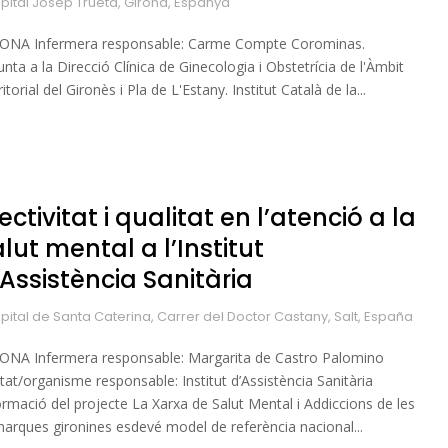
pital Josep Trueta, Girona, Espanya
ONA Infermera responsable: Carme Compte Corominas.
unta a la Direcció Clínica de Ginecologia i Obstetrícia de l'Àmbit
itorial del Gironès i Pla de L'Estany. Institut Català de la...
ectivitat i qualitat en l’atenció a la
lut mental a l’Institut
’Assistència Sanitària
pital de Santa Caterina, Carrer del Doctor Castany, Salt, España
ONA Infermera responsable: Margarita de Castro Palomino
itat/organisme responsable: Institut d’Assistència Sanitària
ormació del projecte La Xarxa de Salut Mental i Addiccions de les
arques gironines esdevé model de referència nacional...