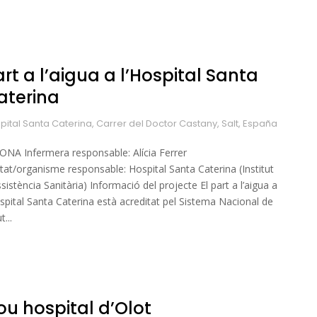
rt a l’aigua a l’Hospital Santa
aterina
pital Santa Caterina, Carrer del Doctor Castany, Salt, España
ONA Infermera responsable: Alícia Ferrer
itat/organisme responsable: Hospital Santa Caterina (Institut
ssistència Sanitària) Informació del projecte El part a l’aigua a
ospital Santa Caterina està acreditat pel Sistema Nacional de
t...
ou hospital d’Olot