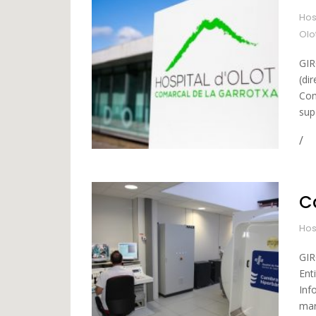
Hos
Olo
GIR
(di
Com
sup
C
Hos
GIR
Ent
Inf
mar