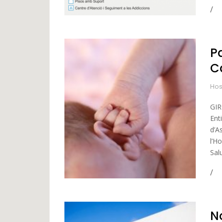
Pa
C
Hos
GIR
Ent
d’A
l’H
Salu
N