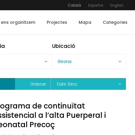
Català
Español
English
ens organitzem
Projectes
Mapa
Categories
ia
Ubicació
Girona
Ordenar
Date Desc
rograma de continuïtat
sistencial a l’alta Puerperal i
eonatal Precoç