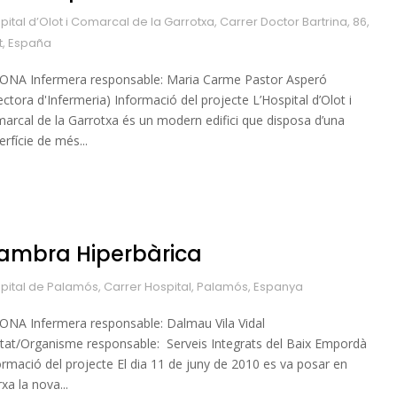
pital d’Olot i Comarcal de la Garrotxa, Carrer Doctor Bartrina, 86,
t, España
ONA Infermera responsable: Maria Carme Pastor Asperó
rectora d'Infermeria) Informació del projecte L’Hospital d’Olot i
arcal de la Garrotxa és un modern edifici que disposa d’una
erfície de més...
ambra Hiperbàrica
pital de Palamós, Carrer Hospital, Palamós, Espanya
ONA Infermera responsable: Dalmau Vila Vidal
itat/Organisme responsable: Serveis Integrats del Baix Empordà
ormació del projecte El dia 11 de juny de 2010 es va posar en
xa la nova...