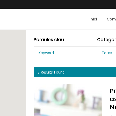
Inici
Com 
Paraules clau
Categor
Totes
8
Results Found
P
as
N