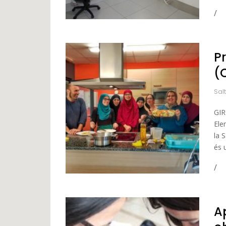
P
(
Sal
GIR
Ele
la 
és u
A