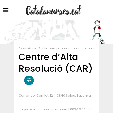
Compartir
Assistència
Infermeria familiar i comunitària
Centre d’Alta
Resolució (CAR)
Carrer del Carrilet, 12, 43840 Salou, Espanya
truqui'ns en qualsevol moment
0034 977 383