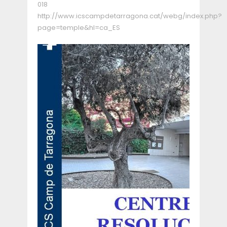
018
http://www.icscampdetarragona.cat/webg/index.php?
page=temple&hl=ca_ES