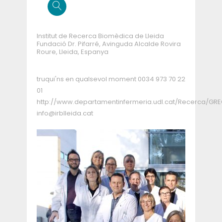
Institut de Recerca Biomèdica de Lleida
Fundació Dr. Pifarré, Avinguda Alcalde Rovira
Roure, Lleida, Espanya
truqui'ns en qualsevol moment
0034 973 70 22
01
http://www.departamentinfermeria.udl.cat/Recerca/GR
info@irblleida.cat