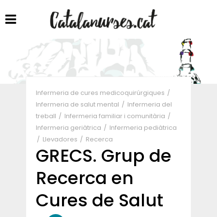
Compartir
Infermeria de cures medicoquirúrgiques
Infermeria de salut mental
Infermeria del
treball
Infermeria familiar i comunitària
Infermeria geriàtrica
Infermeria pediàtrica
Llevadores
Recerca
GRECS. Grup de
Recerca en
Cures de Salut